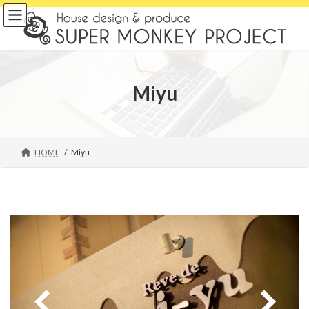
コ
ナ
ン
ビ
テ
ゲ
ン
ー
ツ
シ
へ
ョ
Miyu
ス
ン
キ
に
ッ
移
プ
動
HOME
Miyu