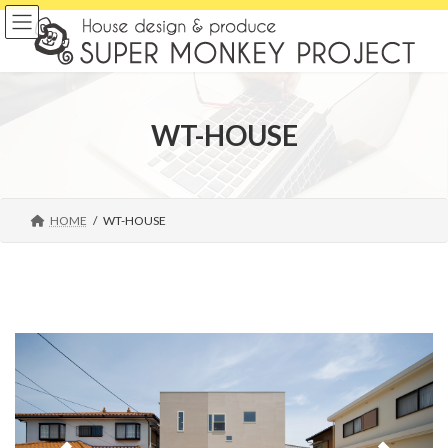
コ
ナ
ン
ビ
テ
ゲ
ン
ー
ツ
シ
へ
ョ
WT-HOUSE
ス
ン
キ
に
ッ
移
プ
動
HOME
WT-HOUSE