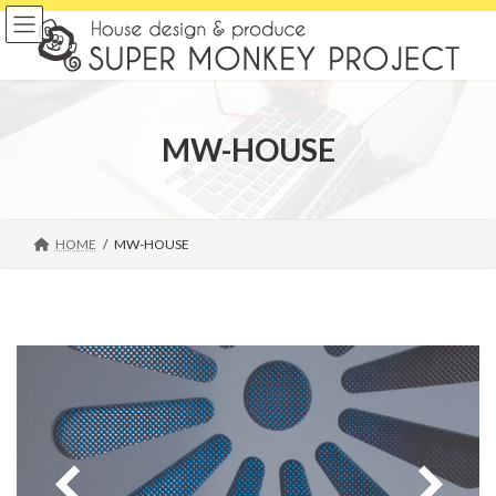
コ
ナ
ン
ビ
テ
ゲ
ン
ー
ツ
シ
へ
ョ
MW-HOUSE
ス
ン
キ
に
ッ
移
プ
動
HOME
MW-HOUSE