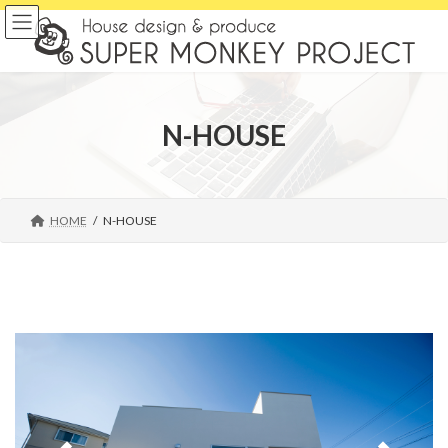
コ
ナ
ン
ビ
テ
ゲ
ン
ー
ツ
シ
へ
ョ
N-HOUSE
ス
ン
キ
に
ッ
移
プ
動
HOME
N-HOUSE