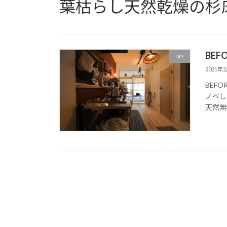
葉枯らし天然乾燥の杉
BEF
DIY
2021年
BEF
ノベし
天然無