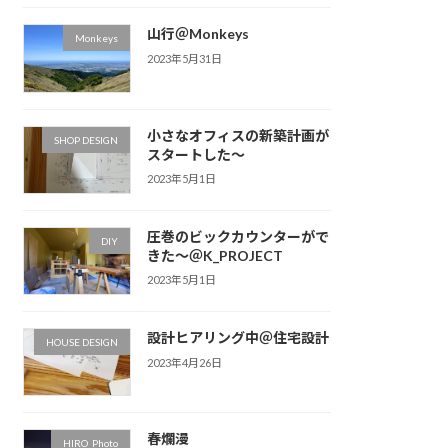
山行＠Monkeys
Monkeys
2023年5月31日
小さなオフィスの新築計画が
SHOP DESIGN
スタートした〜
2023年5月1日
圧巻のビックカウンターがで
DIY
きた〜＠K_PROJECT
2023年5月1日
設計ヒアリング中＠住宅設計
HOUSE DESIGN
2023年4月26日
春爛漫
HIRO_Photo