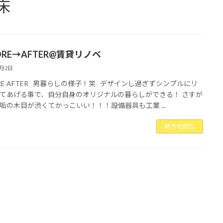
床
ORE→AFTER@賃貸リノベ
2月2日
ORE AFTER 男暮らしの様子！笑 デザインし過ぎずシンプルにリ
てあげる事で、自分自身のオリジナルの暮らしができる！ さすが
垢の木目が渋くてかっこいい！！！設備器具も工業 ...
続きを読む