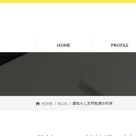
コ
ナ
ン
ビ
テ
ゲ
ン
ー
ツ
シ
へ
ョ
HOME
PROFILE
ス
ン
キ
に
ッ
移
プ
動
HOME
BLOG
葉枯らし天然乾燥の杉床