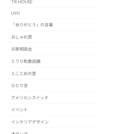
TR-HOUSE
UYH
「ありがとう」の言葉
おしゃれ窓
お家相談会
とうり和食店舗
とことめの里
ひとり言
アメリカンスイッチ
イベント
インテリアデザイン
オランダ