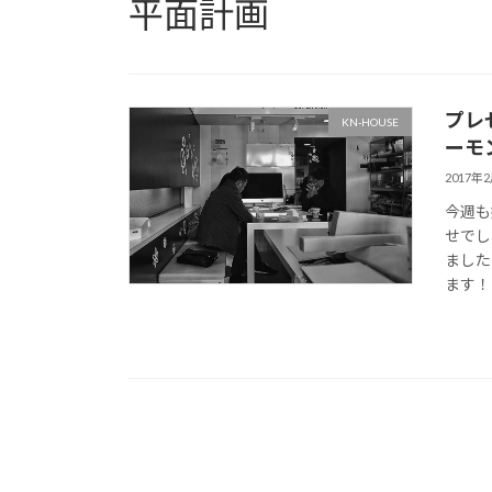
平面計画
プレ
KN-HOUSE
ーモ
2017年
今週も
せでし
ました
ます！い