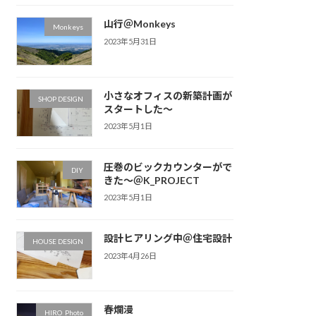
山行＠Monkeys
Monkeys
2023年5月31日
小さなオフィスの新築計画が
SHOP DESIGN
スタートした〜
2023年5月1日
圧巻のビックカウンターがで
DIY
きた〜＠K_PROJECT
2023年5月1日
設計ヒアリング中＠住宅設計
HOUSE DESIGN
2023年4月26日
春爛漫
HIRO_Photo