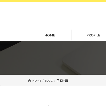
コ
ナ
ン
ビ
テ
ゲ
ン
ー
ツ
シ
へ
ョ
HOME
PROFILE
ス
ン
キ
に
ッ
移
プ
動
HOME
BLOG
平面計画