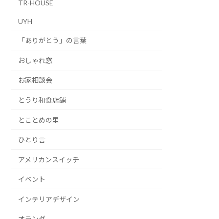
TR-HOUSE
UYH
「ありがとう」の言葉
おしゃれ窓
お家相談会
とうり和食店舗
とことめの里
ひとり言
アメリカンスイッチ
イベント
インテリアデザイン
オランダ