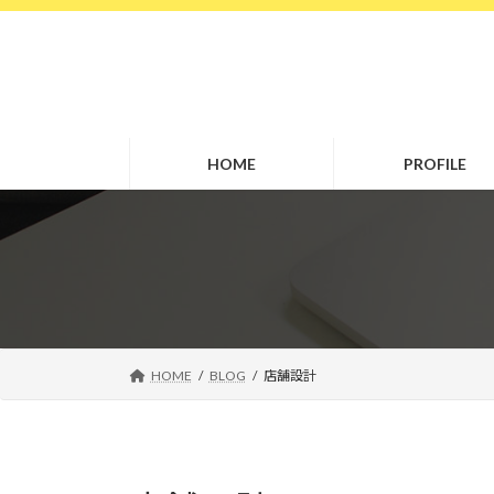
コ
ナ
ン
ビ
テ
ゲ
ン
ー
ツ
シ
へ
ョ
HOME
PROFILE
ス
ン
キ
に
ッ
移
プ
動
HOME
BLOG
店舗設計