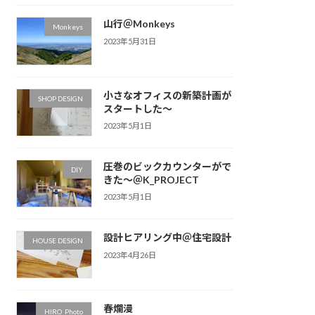
山行＠Monkeys
Monkeys
2023年5月31日
小さなオフィスの新築計画が
SHOP DESIGN
スタートした〜
2023年5月1日
圧巻のビックカウンターがで
DIY
きた〜＠K_PROJECT
2023年5月1日
設計ヒアリング中＠住宅設計
HOUSE DESIGN
2023年4月26日
春爛漫
HIRO_Photo