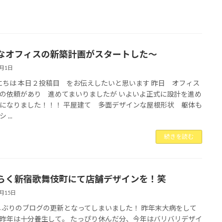
なオフィスの新築計画がスタートした〜
5月1日
ちは 本日２投稿目 をお伝えしたいと思います 昨日 オフィス
の依頼があり 進めてまいりましたが いよいよ正式に設計を進め
になりました！！！ 平屋建て 多面デザインな屋根形状 躯体も
...
続きを読む
らく新宿歌舞伎町にて店舗デザインを！笑
6月15日
りのブログの更新となってしまいました！ 昨年末大病をして
昨年は十分養生して。 たっぴり休んだ分、今年はバリバリデザイ