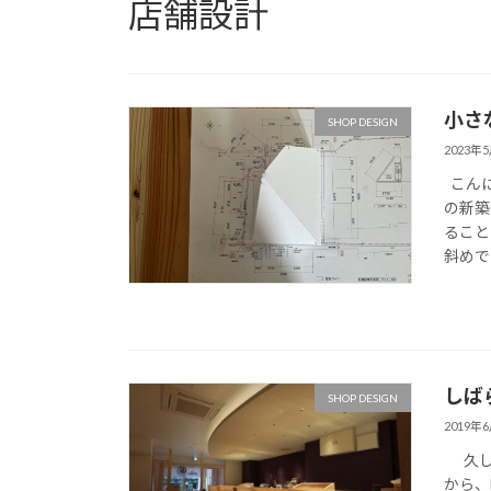
店舗設計
小さ
SHOP DESIGN
2023年
こんに
の新築
ること
斜めでシ 
しば
SHOP DESIGN
2019年
久しぶ
から、