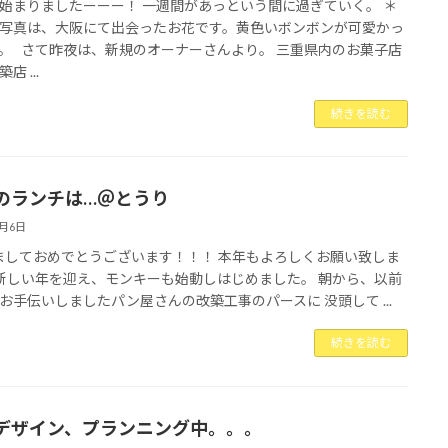
始まりましたーーー！ 一週間があっという間に過ぎていく。 ＊
写真は、大阪にて出会ったお花です。黄色いボンボンが可愛かっ
。 さて昨夜は、新規のオーナーさんより。 三重県内のお菓子店
店 ...
続きを読む
のランチは…＠とうり
1月6日
しておめでとうございます！！！ 本年もよろしくお願い致しま
新しい年を迎え、モンキーも始動しはじめました。 朝から、以前
お手伝いしましたパン屋さんの改築工事のパースに 没頭して ...
続きを読む
デザイン、プランニング中。。。