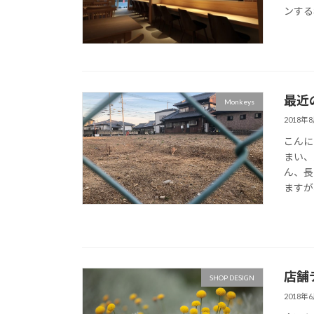
ンする
最近
Monkeys
2018年
こんに
まい、
ん、長
ますが
店舗
SHOP DESIGN
2018年