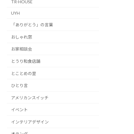
TR-HOUSE
UYH
「ありがとう」の言葉
おしゃれ窓
お家相談会
とうり和食店舗
とことめの里
ひとり言
アメリカンスイッチ
イベント
インテリアデザイン
オランダ