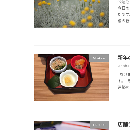
今週も
今日の
たです
舗の新築
新年
Monkeys
2018年
あけま
す。 
建築を
店舗
HS-SHOP