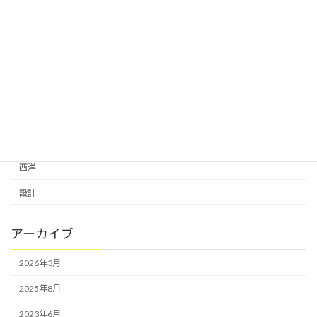
耐震補強診断
自分カタチ
自然
自然にありがとう
芸術は生きる力
葉枯らし天然乾燥の杉床
西洋
設計
アーカイブ
2026年3月
2025年8月
2023年6月