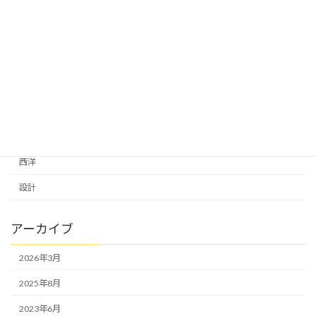
耐震補強診断
自分カタチ
自然
自然にありがとう
芸術は生きる力
葉枯らし天然乾燥の杉床
西洋
設計
アーカイブ
2026年3月
2025年8月
2023年6月