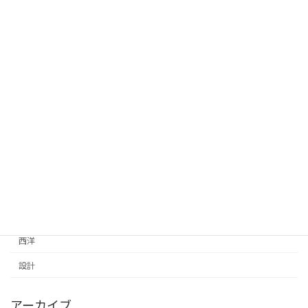
石造
私的デザイン手法
紅葉2021
耐震補強診断
自分カタチ
自然
自然にありがとう
芸術は生きる力
葉枯らし天然乾燥の杉床
西洋
設計
アーカイブ